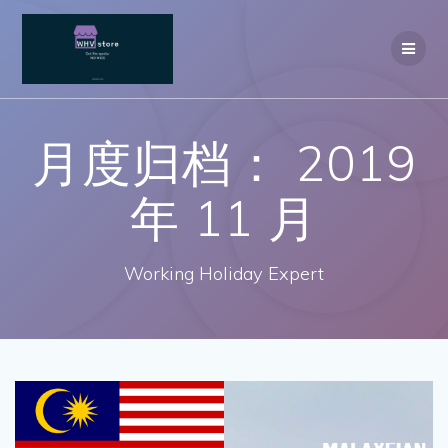
Skip
to
content
月度归档：
2019
年 11 月
Working Holiday Expert