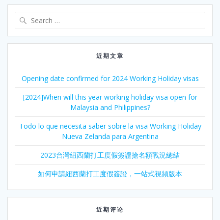
Search
for:
近期文章
Opening date confirmed for 2024 Working Holiday visas
[2024]When will this year working holiday visa open for
Malaysia and Philippines?
Todo lo que necesita saber sobre la visa Working Holiday
Nueva Zelanda para Argentina
2023台灣紐西蘭打工度假簽證搶名額戰況總結
如何申請紐西蘭打工度假簽證，一站式視頻版本
近期评论