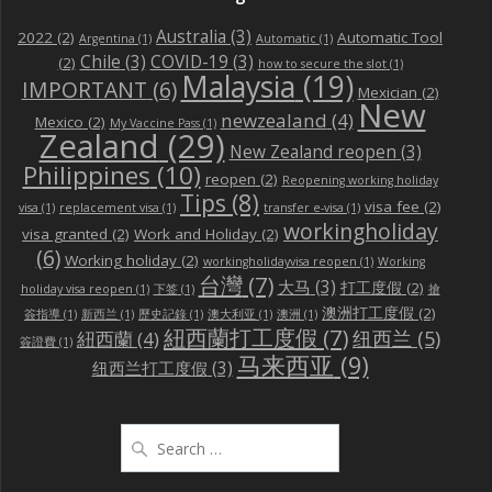
Australia
(3)
2022
(2)
Automatic Tool
Argentina
(1)
Automatic
(1)
Chile
(3)
COVID-19
(3)
(2)
how to secure the slot
(1)
Malaysia
(19)
IMPORTANT
(6)
Mexician
(2)
New
newzealand
(4)
Mexico
(2)
My Vaccine Pass
(1)
Zealand
(29)
New Zealand reopen
(3)
Philippines
(10)
reopen
(2)
Reopening working holiday
Tips
(8)
visa fee
(2)
visa
(1)
replacement visa
(1)
transfer e-visa
(1)
workingholiday
visa granted
(2)
Work and Holiday
(2)
(6)
Working holiday
(2)
workingholidayvisa reopen
(1)
Working
台灣
(7)
大马
(3)
打工度假
(2)
holiday visa reopen
(1)
下签
(1)
搶
澳洲打工度假
(2)
簽指導
(1)
新西兰
(1)
歷史記錄
(1)
澳大利亚
(1)
澳洲
(1)
紐西蘭打工度假
(7)
纽西兰
(5)
紐西蘭
(4)
簽證費
(1)
马来西亚
(9)
纽西兰打工度假
(3)
Search
for: