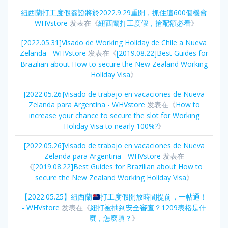
紐西蘭打工度假簽證將於2022.9.29重開，抓住這600個機會
- WHVstore
发表在《
紐西蘭打工度假，搶配額必看
》
[2022.05.31]Visado de Working Holiday de Chile a Nueva
Zelanda - WHVstore
发表在《
[2019.08.22]Best Guides for
Brazilian about How to secure the New Zealand Working
Holiday Visa
》
[2022.05.26]Visado de trabajo en vacaciones de Nueva
Zelanda para Argentina - WHVstore
发表在《
How to
increase your chance to secure the slot for Working
Holiday Visa to nearly 100%?
》
[2022.05.26]Visado de trabajo en vacaciones de Nueva
Zelanda para Argentina - WHVstore
发表在
《
[2019.08.22]Best Guides for Brazilian about How to
secure the New Zealand Working Holiday Visa
》
【2022.05.25】紐西蘭
打工度假開放時間提前，一帖通！
- WHVstore
发表在《
紐打被抽到安全審查？1209表格是什
麼，怎麼填？
》