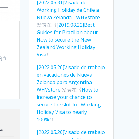
[2022.05.31]Visado de
Working Holiday de Chile a
Nueva Zelanda - WHVstore
发表在《
[2019.08.22]Best
Guides for Brazilian about
How to secure the New
Zealand Working Holiday
Visa
》
的五
[2022.05.26]Visado de trabajo
en vacaciones de Nueva
Zelanda para Argentina -
WHVstore
发表在《
How to
increase your chance to
secure the slot for Working
Holiday Visa to nearly
100%?
》
[2022.05.26]Visado de trabajo