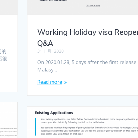
Working Holiday visa Reope
Q&A
们的
31 1 月, 2020
后很
On 2020.01.28, 5 days after the first release
Malasy…
Read more