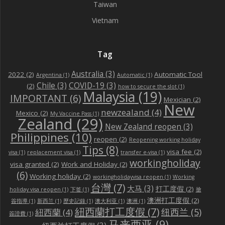
Taiwan
Vietnam
Tag
Australia
(3)
2022
(2)
Automatic Tool
Argentina
(1)
Automatic
(1)
Chile
(3)
COVID-19
(3)
(2)
how to secure the slot
(1)
Malaysia
(19)
IMPORTANT
(6)
Mexician
(2)
New
newzealand
(4)
Mexico
(2)
My Vaccine Pass
(1)
Zealand
(29)
New Zealand reopen
(3)
Philippines
(10)
reopen
(2)
Reopening working holiday
Tips
(8)
visa fee
(2)
visa
(1)
replacement visa
(1)
transfer e-visa
(1)
workingholiday
visa granted
(2)
Work and Holiday
(2)
(6)
Working holiday
(2)
workingholidayvisa reopen
(1)
Working
台灣
(7)
大马
(3)
打工度假
(2)
holiday visa reopen
(1)
下签
(1)
搶
澳洲打工度假
(2)
簽指導
(1)
新西兰
(1)
歷史記錄
(1)
澳大利亚
(1)
澳洲
(1)
紐西蘭打工度假
(7)
纽西兰
(5)
紐西蘭
(4)
簽證費
(1)
马来西亚
(9)