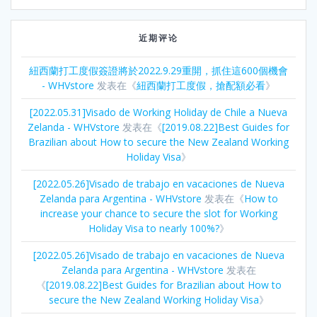
近期评论
紐西蘭打工度假簽證將於2022.9.29重開，抓住這600個機會
- WHVstore
发表在《
紐西蘭打工度假，搶配額必看
》
[2022.05.31]Visado de Working Holiday de Chile a Nueva
Zelanda - WHVstore
发表在《
[2019.08.22]Best Guides for
Brazilian about How to secure the New Zealand Working
Holiday Visa
》
[2022.05.26]Visado de trabajo en vacaciones de Nueva
Zelanda para Argentina - WHVstore
发表在《
How to
increase your chance to secure the slot for Working
Holiday Visa to nearly 100%?
》
[2022.05.26]Visado de trabajo en vacaciones de Nueva
Zelanda para Argentina - WHVstore
发表在
《
[2019.08.22]Best Guides for Brazilian about How to
secure the New Zealand Working Holiday Visa
》