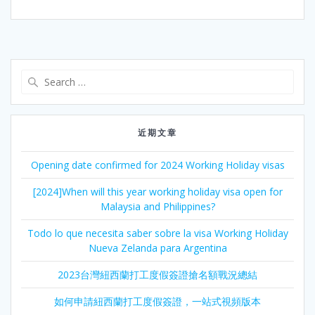
Search
for:
近期文章
Opening date confirmed for 2024 Working Holiday visas
[2024]When will this year working holiday visa open for
Malaysia and Philippines?
Todo lo que necesita saber sobre la visa Working Holiday
Nueva Zelanda para Argentina
2023台灣紐西蘭打工度假簽證搶名額戰況總結
如何申請紐西蘭打工度假簽證，一站式視頻版本