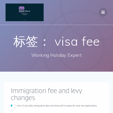
Skip
to
content
标签：
visa fee
Working Holiday Expert