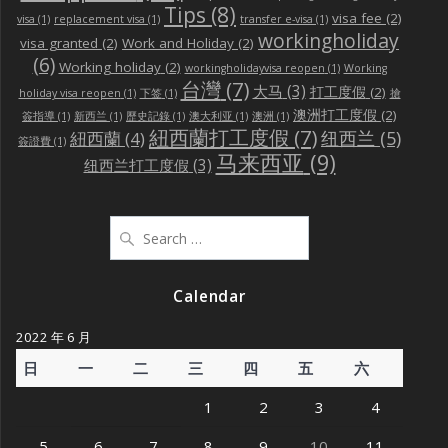
Tips
(8)
visa fee
(2)
visa
(1)
replacement visa
(1)
transfer e-visa
(1)
workingholiday
visa granted
(2)
Work and Holiday
(2)
(6)
Working holiday
(2)
workingholidayvisa reopen
(1)
Working
台灣
(7)
大马
(3)
打工度假
(2)
holiday visa reopen
(1)
下签
(1)
搶
澳洲打工度假
(2)
簽指導
(1)
新西兰
(1)
歷史記錄
(1)
澳大利亚
(1)
澳洲
(1)
紐西蘭打工度假
(7)
纽西兰
(5)
紐西蘭
(4)
簽證費
(1)
马来西亚
(9)
纽西兰打工度假
(3)
Search
for:
Calendar
2022 年 6 月
日
一
二
三
四
五
六
1
2
3
4
5
6
7
8
9
10
11