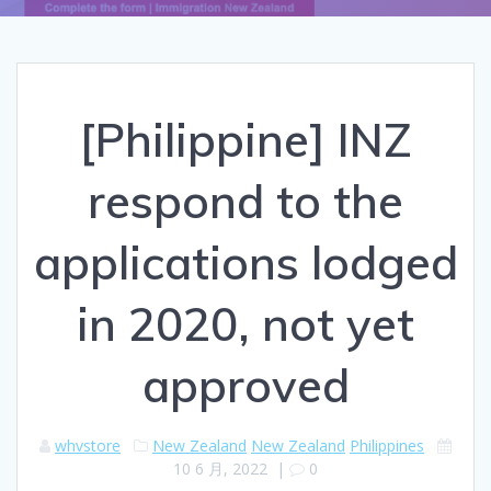
[Philippine] INZ
respond to the
applications lodged
in 2020, not yet
approved
whvstore
New Zealand
New Zealand
Philippines
10 6 月, 2022
|
0