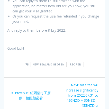
You can reply to them to still proceed with the
application, no matter how old are you now, you still
can get your visa granted
Or you can request the visa fee refunded if you change
your mind.
And reply to them before 8 July 2022.
Good luck!!
NEW ZEALAND REOPEN
REOPEN
文
Next
Next:
Visa fee will
章
post:
increase significantly
Previous
Previous:
紐西蘭打工度
from 2022.07.31 to
post:
假，搶配額必看
导
420NZD + 35NZD =
455NZD