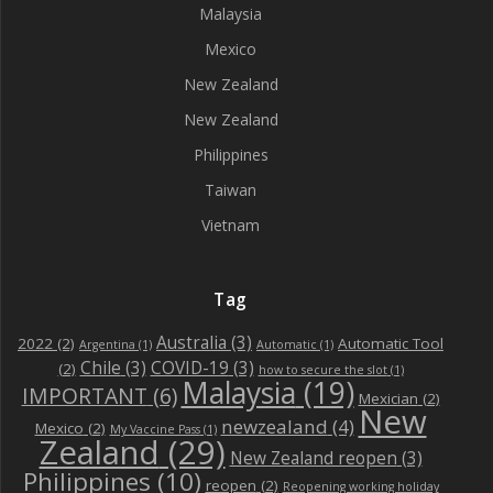
Malaysia
Mexico
New Zealand
New Zealand
Philippines
Taiwan
Vietnam
Tag
Australia
(3)
2022
(2)
Automatic Tool
Argentina
(1)
Automatic
(1)
Chile
(3)
COVID-19
(3)
(2)
how to secure the slot
(1)
Malaysia
(19)
IMPORTANT
(6)
Mexician
(2)
New
newzealand
(4)
Mexico
(2)
My Vaccine Pass
(1)
Zealand
(29)
New Zealand reopen
(3)
Philippines
(10)
reopen
(2)
Reopening working holiday