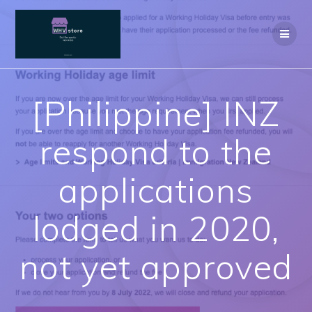
Skip
to
content
[Philippine] INZ
respond to the
applications
lodged in 2020,
not yet approved