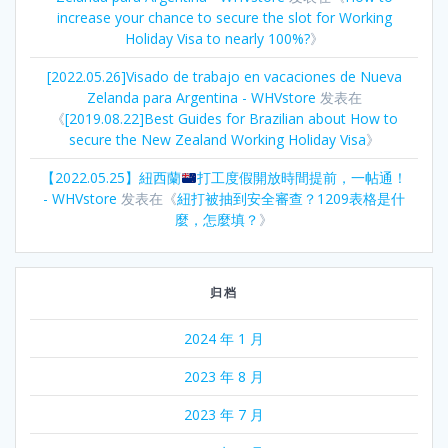
increase your chance to secure the slot for Working
Holiday Visa to nearly 100%?
》
[2022.05.26]Visado de trabajo en vacaciones de Nueva
Zelanda para Argentina - WHVstore
发表在
《
[2019.08.22]Best Guides for Brazilian about How to
secure the New Zealand Working Holiday Visa
》
【2022.05.25】紐西蘭
打工度假開放時間提前，一帖通！
- WHVstore
发表在《
紐打被抽到安全審查？1209表格是什
麼，怎麼填？
》
归档
2024 年 1 月
2023 年 8 月
2023 年 7 月