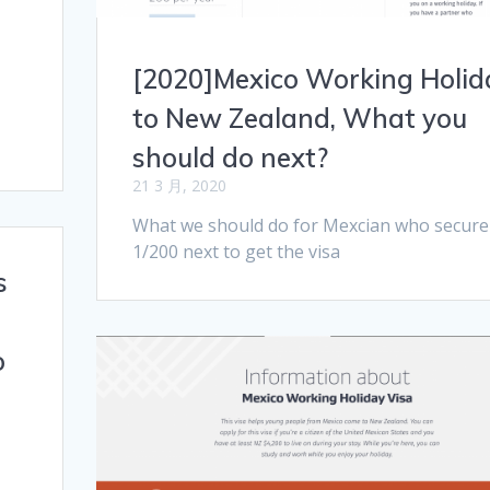
[2020]Mexico Working Holid
to New Zealand, What you
should do next?
21 3 月, 2020
What we should do for Mexcian who secure
1/200 next to get the visa
s
o