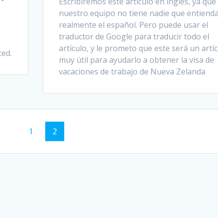
Escribiremos este artículo en inglés, ya que
nuestro equipo no tiene nadie que entiend
realmente el español. Pero puede usar el
traductor de Google para traducir todo el
artículo, y le prometo que este será un artí
ted.
muy útil para ayudarlo a obtener la visa de
vacaciones de trabajo de Nueva Zelanda
Page
Page
1
2