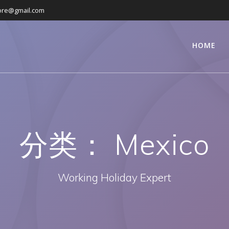
ore@gmail.com
HOME
分类：
Mexico
Working Holiday Expert