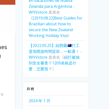
en vacaciones de Nueva
Zelanda para Argentina -
WHVstore
发表在
《
[2019.08.22]Best Guides for
Brazilian about How to
secure the New Zealand
Working Holiday Visa
》
【2022.05.25】紐西蘭
打工
nes
度假開放時間提前，一帖通！ -
a
WHVstore
发表在《
紐打被抽
到安全審查？1209表格是什
麼，怎麼填？
》
归档
ra
2024 年 1 月