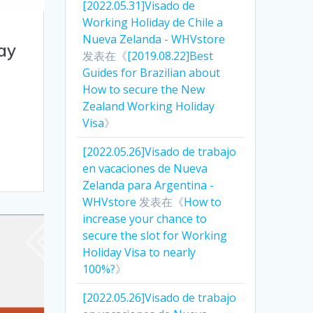
[2022.05.31]Visado de
Working Holiday de Chile a
Nueva Zelanda - WHVstore
ay
发表在《
[2019.08.22]Best
Guides for Brazilian about
How to secure the New
Zealand Working Holiday
Visa
》
[2022.05.26]Visado de trabajo
en vacaciones de Nueva
Zelanda para Argentina -
WHVstore
发表在《
How to
increase your chance to
secure the slot for Working
Holiday Visa to nearly
100%?
》
[2022.05.26]Visado de trabajo