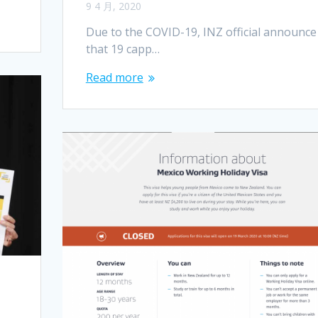
9 4 月, 2020
Due to the COVID-19, INZ official announce
that 19 capp…
Read more