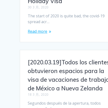
Holiday Visa
30 3 月, 2020
The start of 2020 is quite bad, the covid-19
spread acr…
Read more
[2020.03.19]Todos los cliente
obtuvieron espacios para la
visa de vacaciones de trabaj
de México a Nueva Zelanda
18 3 月, 2020
Segundos después de la apertura, todos