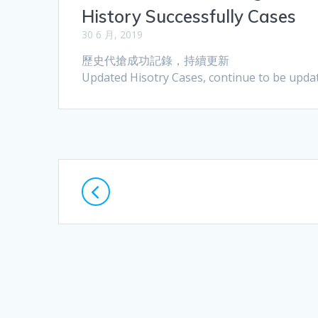
History Successfully Cases
30 6 月, 2019
歷史代搶成功記錄，持續更新
Updated Hisotry Cases, continue to be upda
Posts
navigation