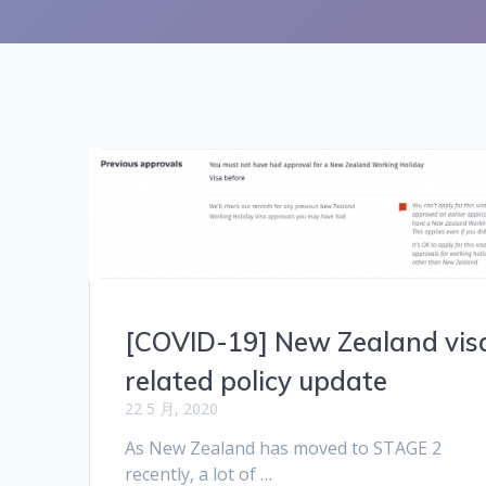
[COVID-19] New Zealand vis
related policy update
22 5 月, 2020
As New Zealand has moved to STAGE 2
recently, a lot of …